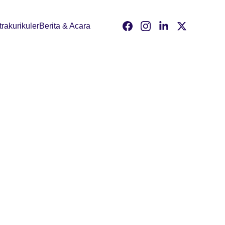
trakurikuler
Berita & Acara
IKULER 